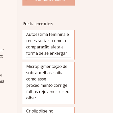
Posts recentes
Autoestima feminina e
redes sociais: como a
comparação afeta a
ue
forma de se enxergar
o;
Micropigmentação de
sobrancelhas: saiba
de
como esse
uma
procedimento corrige
falhas rejuvenesce seu
olhar
Criolipólise no
r