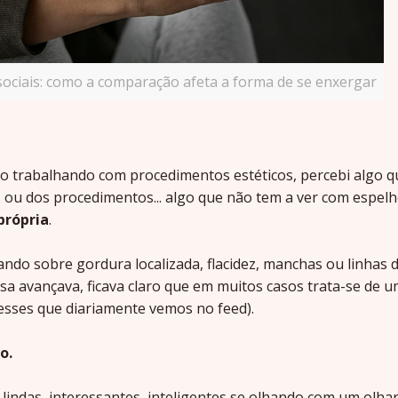
sociais: como a comparação afeta a forma de se enxergar
 trabalhando com procedimentos estéticos, percebi algo q
s ou dos procedimentos... algo que não tem a ver com espelh
própria
.
ando sobre gordura localizada, flacidez, manchas ou linhas 
a avançava, ficava claro que em muitos casos trata-se de 
esses que diariamente vemos no feed).
o.
 lindas, interessantes, inteligentes se olhando com um olha