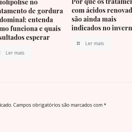
Por que os tratame
iolipólise no
com ácidos renova
atamento de gordura
são ainda mais
dominal: entenda
indicados no inver
mo funciona e quais
sultados esperar
Ler mais
Ler mais
icado.
Campos obrigatórios são marcados com
*