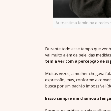
Autoestima feminina e redes 
Durante todo esse tempo que venho
vai muito além da pele, das medida
tem a ver com a percepção de si 
Muitas vezes, a mulher chegava fal
expressão, mas, conforme a convers
busca por um padrão impossível (d
E isso sempre me chamou atençã
Porque, na prática, eu via mulheres