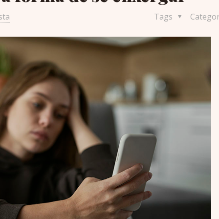
sta
Tags
Catego