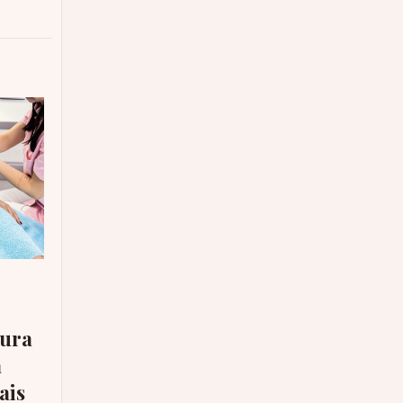
dura
a
ais