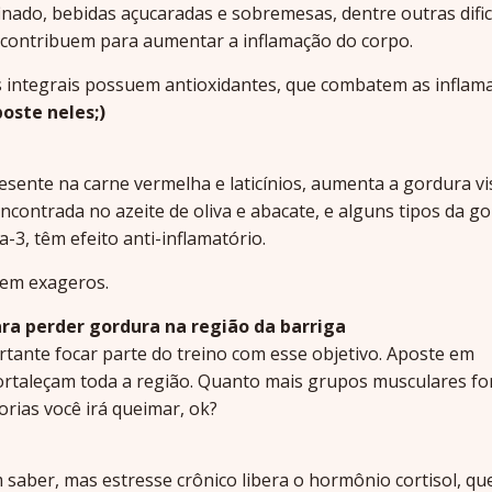
efinado, bebidas açucaradas e sobremesas, dentre outras difi
s contribuem para aumentar a inflamação do corpo.
os integrais possuem antioxidantes, que combatem as inflam
oste neles;)
esente na carne vermelha e laticínios, aumenta a gordura vis
ontrada no azeite de oliva e abacate, e alguns tipos da g
-3, têm efeito anti-inflamatório.
sem exageros.
para perder gordura na região da barriga
portante focar parte do treino com esse objetivo. Aposte em
ortaleçam toda a região. Quanto mais grupos musculares f
rias você irá queimar, ok?
 saber, mas estresse crônico libera o hormônio cortisol, qu