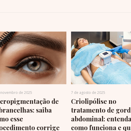
 novembro de 2025
7 de agosto de 2025
cropigmentação de
Criolipólise no
brancelhas: saiba
tratamento de gor
mo esse
abdominal: entend
ocedimento corrige
como funciona e qu