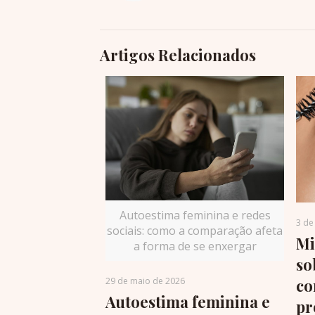
Artigos Relacionados
Autoestima feminina e redes
3 de
sociais: como a comparação afeta
Mi
a forma de se enxergar
so
co
29 de maio de 2026
Autoestima feminina e
pr