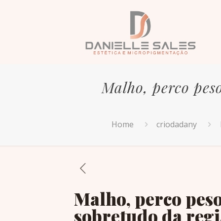
Malho, perco peso
Home
criodadany
Malho, perco peso
sobretudo da regi