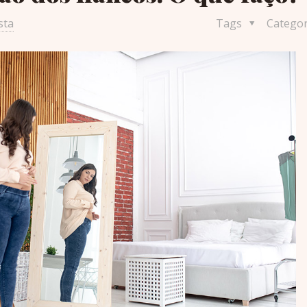
sta
Tags
Catego