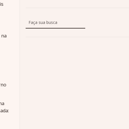
is
 na
rno
ma
zada: