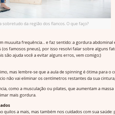
 sobretudo da região dos flancos. O que faço?
om muuuita frequência… e faz sentido: a gordura abdominal
s (os famosos pneus), por isso resolvi falar sobre alguns fa
is são ajuda você a evitar alguns erros, vem comigo;)
imo, mas lembre-se que a aula de spinning é ótima para o 
cio não vai eliminar os centímetros restantes da sua cintura
ência, como a musculação ou pilates, que aumentam a massa
eimar mais gordura.
sados
ao quilos a mais, mas também nos cuidados com sua saúde: 